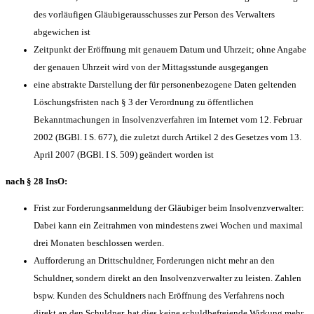
des vorläufigen Gläubigerausschusses zur Person des Verwalters
abgewichen ist
Zeitpunkt der Eröffnung mit genauem Datum und Uhrzeit; ohne Angabe
der genauen Uhrzeit wird von der Mittagsstunde ausgegangen
eine abstrakte Darstellung der für personenbezogene Daten geltenden
Löschungsfristen nach § 3 der Verordnung zu öffentlichen
Bekanntmachungen in Insolvenzverfahren im Internet vom 12. Februar
2002 (BGBl. I S. 677), die zuletzt durch Artikel 2 des Gesetzes vom 13.
April 2007 (BGBl. I S. 509) geändert worden ist
nach § 28 InsO:
Frist zur Forderungsanmeldung der Gläubiger beim Insolvenzverwalter:
Dabei kann ein Zeitrahmen von mindestens zwei Wochen und maximal
drei Monaten beschlossen werden.
Aufforderung an Drittschuldner, Forderungen nicht mehr an den
Schuldner, sondern direkt an den Insolvenzverwalter zu leisten. Zahlen
bspw. Kunden des Schuldners nach Eröffnung des Verfahrens noch
direkt an den Schuldner, hat dies keine schuldbefreiende Wirkung mehr.