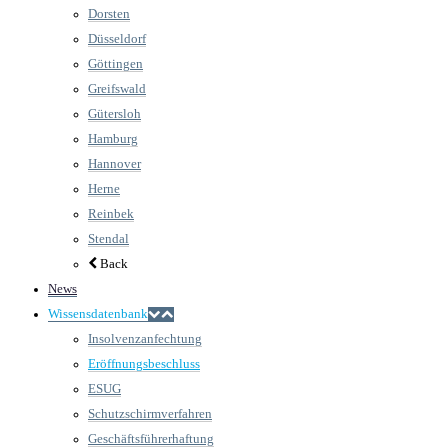
Dorsten
Düsseldorf
Göttingen
Greifswald
Gütersloh
Hamburg
Hannover
Herne
Reinbek
Stendal
Back
News
Wissensdatenbank
Insolvenzanfechtung
Eröffnungsbeschluss
ESUG
Schutzschirmverfahren
Geschäftsführerhaftung