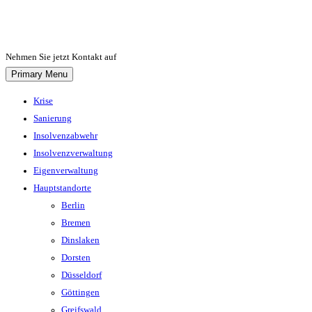
Skip
to
content
Nehmen Sie jetzt Kontakt auf
Primary Menu
Krise
Sanierung
Insolvenzabwehr
Insolvenzverwaltung
Eigenverwaltung
Hauptstandorte
Berlin
Bremen
Dinslaken
Dorsten
Düsseldorf
Göttingen
Greifswald