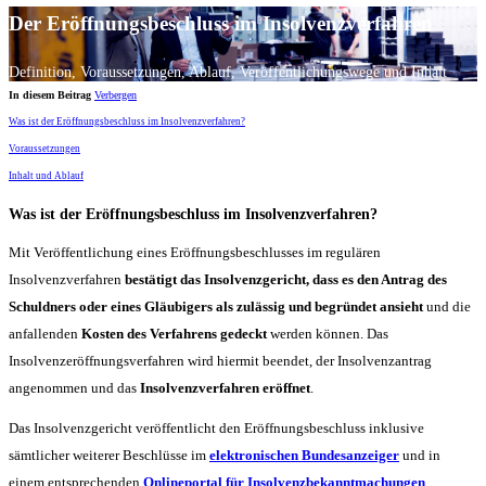
Der Eröffnungsbeschluss im Insolvenzverfahren
Definition, Voraussetzungen, Ablauf, Veröffentlichungswege und Inhalt
In diesem Beitrag
Verbergen
Was ist der Eröffnungsbeschluss im Insolvenzverfahren?
Voraussetzungen
Inhalt und Ablauf
Was ist der Eröffnungsbeschluss im Insolvenzverfahren?
Mit Veröffentlichung eines Eröffnungsbeschlusses im regulären
Insolvenzverfahren
bestätigt das Insolvenzgericht, dass es den Antrag des
Schuldners oder eines Gläubigers als zulässig und begründet ansieht
und die
anfallenden
Kosten des Verfahrens gedeckt
werden können. Das
Insolvenzeröffnungsverfahren wird hiermit beendet, der Insolvenzantrag
angenommen und das
Insolvenzverfahren eröffnet
.
Das Insolvenzgericht veröffentlicht den Eröffnungsbeschluss inklusive
sämtlicher weiterer Beschlüsse im
elektronischen Bundesanzeiger
und in
einem entsprechenden
Onlineportal für Insolvenzbekanntmachungen
.