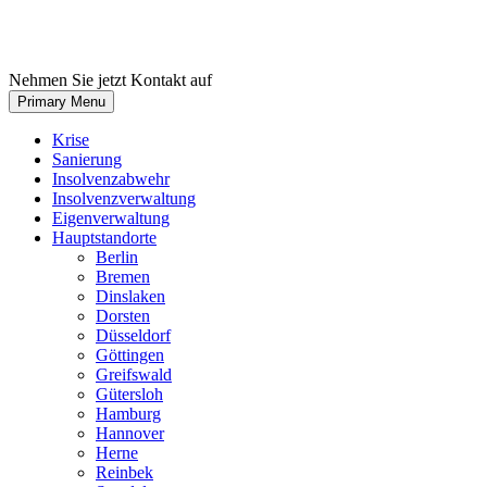
Skip
to
content
Nehmen Sie jetzt Kontakt auf
Primary Menu
Krise
Sanierung
Insolvenzabwehr
Insolvenzverwaltung
Eigenverwaltung
Hauptstandorte
Berlin
Bremen
Dinslaken
Dorsten
Düsseldorf
Göttingen
Greifswald
Gütersloh
Hamburg
Hannover
Herne
Reinbek