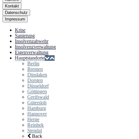
Kontakt
Datenschutz
Impressum
Krise
Sanierung
Insolvenzabwehr
Insolvenzverwaltung
Eigenverwaltung
Hauptstandorte
Berlin
Bremen
Dinslaken
Dorsten
Düsseldorf
Göttingen
Greifswald
Gütersloh
Hamburg
Hannover
Herne
Reinbek
Stendal
Back