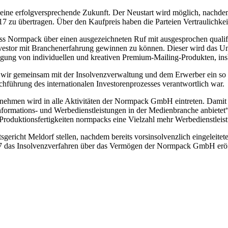
 eine erfolgversprechende Zukunft. Der Neustart wird möglich, nachd
17 zu übertragen. Über den Kaufpreis haben die Parteien Vertraulichkeit
s Normpack über einen ausgezeichneten Ruf mit ausgesprochen qualifiz
nvestor mit Branchenerfahrung gewinnen zu können. Dieser wird das Un
rtigung von individuellen und kreativen Premium-Mailing-Produkten, ins
wir gemeinsam mit der Insolvenzverwaltung und dem Erwerber ein so zuf
chführung des internationalen Investorenprozesses verantwortlich war.
nehmen wird in alle Aktivitäten der Normpack GmbH eintreten. Damit e
 Informations- und Werbedienstleistungen in der Medienbranche anbietet“
roduktionsfertigkeiten normpacks eine Vielzahl mehr Werbedienstleis
richt Meldorf stellen, nachdem bereits vorsinsolvenzlich eingeleitet
 2017 das Insolvenzverfahren über das Vermögen der Normpack GmbH erö